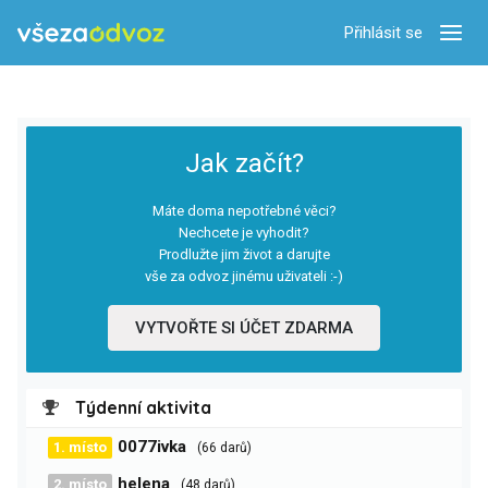
Přihlásit se
Zobra
Jak začít?
Máte doma nepotřebné věci?
Nechcete je vyhodit?
Prodlužte jim život a darujte
vše za odvoz jinému uživateli :-)
VYTVOŘTE SI ÚČET ZDARMA
Týdenní aktivita
0077ivka
1. místo
(66 darů)
helena
2. místo
(48 darů)