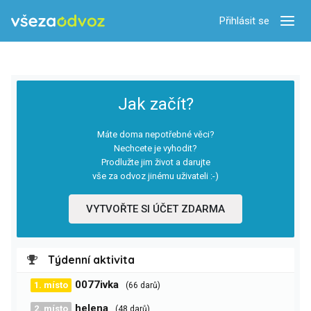
Přihlásit se
Zobra
Jak začít?
Máte doma nepotřebné věci?
Nechcete je vyhodit?
Prodlužte jim život a darujte
vše za odvoz jinému uživateli :-)
VYTVOŘTE SI ÚČET ZDARMA
Týdenní aktivita
0077ivka
1. místo
(66 darů)
helena
2. místo
(48 darů)