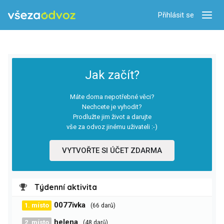
Přihlásit se
Zobra
Jak začít?
Máte doma nepotřebné věci?
Nechcete je vyhodit?
Prodlužte jim život a darujte
vše za odvoz jinému uživateli :-)
VYTVOŘTE SI ÚČET ZDARMA
Týdenní aktivita
0077ivka
1. místo
(66 darů)
helena
2. místo
(48 darů)