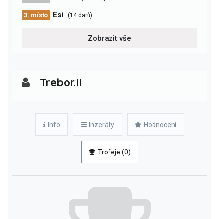
Esi
3. místo
(14 darů)
Zobrazit vše
Trebor.II
Info
Inzeráty
Hodnocení
Trofeje (0)