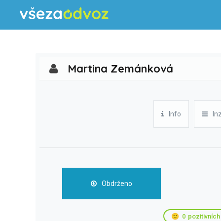
Martina Zemánková
Info
In
Obdrženo
🙂
0
pozitivních