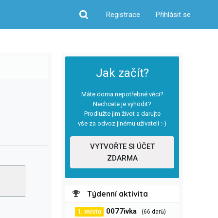
Registrace
Přihlásit se
Hledat
Jak začít?
Máte doma nepotřebné věci?
Nechcete je vyhodit?
Prodlužte jim život a darujte
vše za odvoz jinému uživateli :-)
VYTVOŘTE SI ÚČET
ZDARMA
Týdenní aktivita
0077ivka
1. místo
(66 darů)