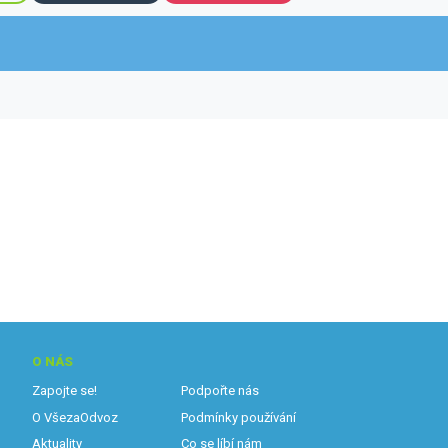
O NÁS
Zapojte se!
Podpořte nás
O VšezaOdvoz
Podmínky používání
Aktuality
Co se líbí nám