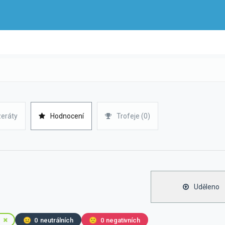
zeráty
Hodnocení
Trofeje (0)
Uděleno
😐
0
neutrálních
🙁
0
negativních