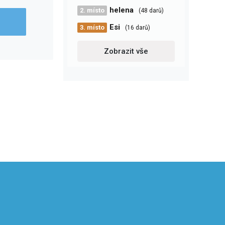
helena
2. místo
(48 darů)
Esi
3. místo
(16 darů)
Zobrazit vše