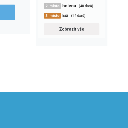
helena
2. místo
(48 darů)
Esi
3. místo
(14 darů)
Zobrazit vše