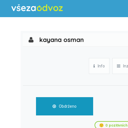
kayana osman
Info
In
Obdrženo
🙂
0
pozitivních