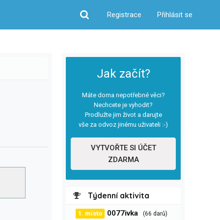
Registrace
Přihlásit se
Hledat
Jak začít?
Máte doma nepotřebné věci?
Nechcete je vyhodit?
Prodlužte jim život a darujte
vše za odvoz jinému uživateli :-)
VYTVOŘTE SI ÚČET
ZDARMA
Týdenní aktivita
0077ivka
1. místo
(66 darů)