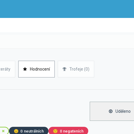
zeráty
Hodnocení
Trofeje (0)
Uděleno
😐
0
neutrálních
🙁
0
negativních