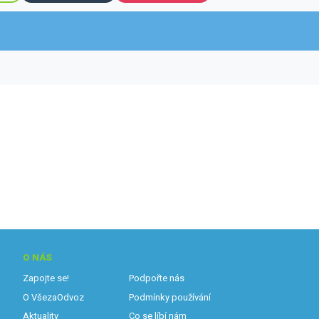
O NÁS
Zapojte se!
Podpořte nás
O VšezaOdvoz
Podmínky používání
Aktuality
Co se líbí nám