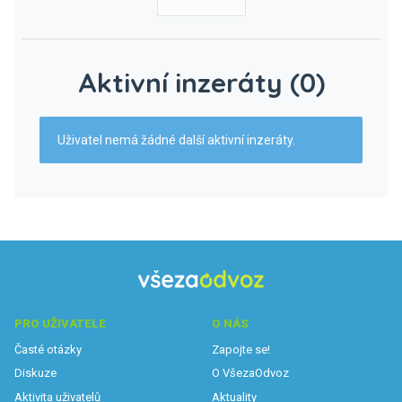
Aktivní inzeráty (0)
Uživatel nemá žádné další aktivní inzeráty.
PRO UŽIVATELE
O NÁS
Časté otázky
Zapojte se!
Diskuze
O VšezaOdvoz
Aktivita uživatelů
Aktuality