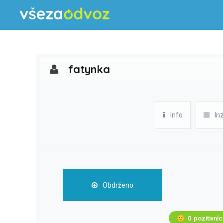
fatynka
Info
In
Obdrženo
🙂
0
pozitivní