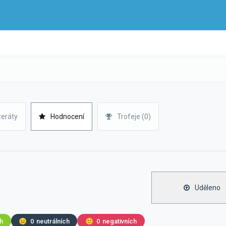
zeráty
Hodnocení
Trofeje (0)
Uděleno
ch
😐
0
neutrálních
🙁
0
negativních