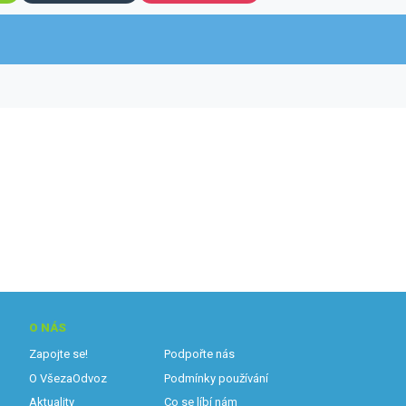
O NÁS
Zapojte se!
Podpořte nás
O VšezaOdvoz
Podmínky používání
Aktuality
Co se líbí nám