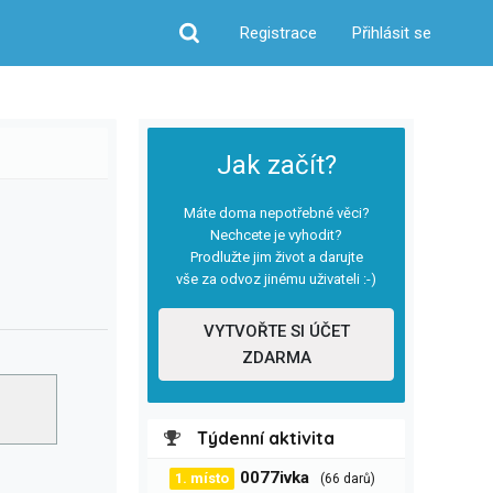
Registrace
Přihlásit se
Hledat
Jak začít?
Máte doma nepotřebné věci?
Nechcete je vyhodit?
Prodlužte jim život a darujte
vše za odvoz jinému uživateli :-)
VYTVOŘTE SI ÚČET
ZDARMA
Týdenní aktivita
0077ivka
1. místo
(66 darů)