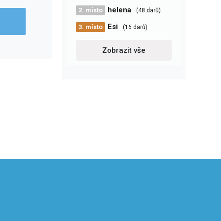
helena
2. místo
(48 darů)
Esi
3. místo
(16 darů)
Zobrazit vše