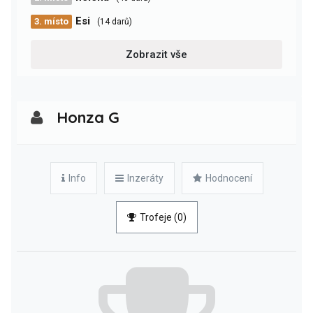
Esi
3. místo
(14 darů)
Zobrazit vše
Honza G
Info
Inzeráty
Hodnocení
Trofeje (0)