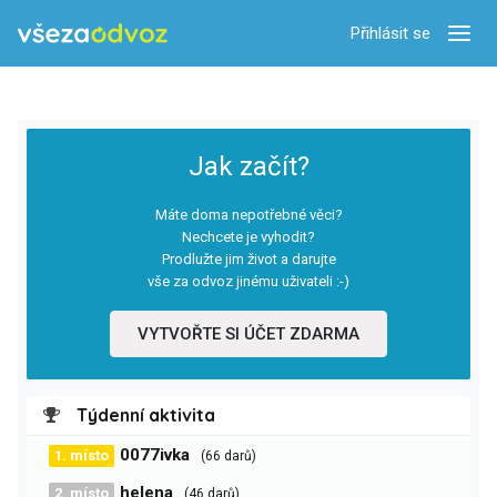
Přihlásit se
Zobra
Jak začít?
Máte doma nepotřebné věci?
Nechcete je vyhodit?
Prodlužte jim život a darujte
vše za odvoz jinému uživateli :-)
VYTVOŘTE SI ÚČET ZDARMA
Týdenní aktivita
0077ivka
1. místo
(66 darů)
helena
2. místo
(46 darů)