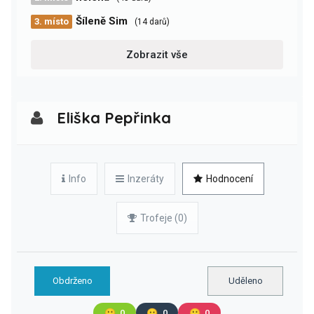
Šíleně Sim
3. místo
(14 darů)
Zobrazit vše
Eliška Pepřinka
Info
Inzeráty
Hodnocení
Trofeje (0)
Obdrženo
Uděleno
🙂
0
😐
0
🙁
0