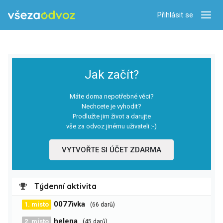
Přihlásit se
Zobra
Jak začít?
Máte doma nepotřebné věci?
Nechcete je vyhodit?
Prodlužte jim život a darujte
vše za odvoz jinému uživateli :-)
VYTVOŘTE SI ÚČET ZDARMA
Týdenní aktivita
0077ivka
1. místo
(66 darů)
helena
2. místo
(45 darů)