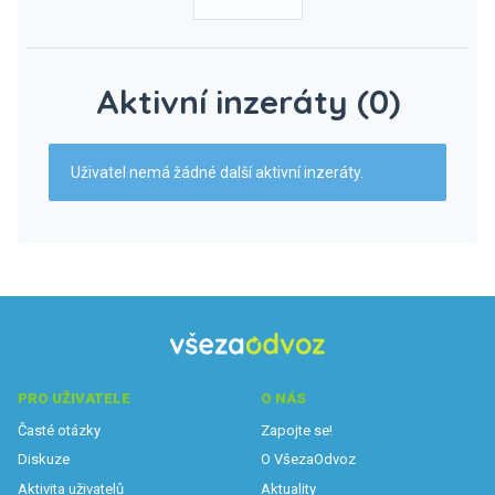
Aktivní inzeráty (0)
Uživatel nemá žádné další aktivní inzeráty.
PRO UŽIVATELE
O NÁS
Časté otázky
Zapojte se!
Diskuze
O VšezaOdvoz
Aktivita uživatelů
Aktuality