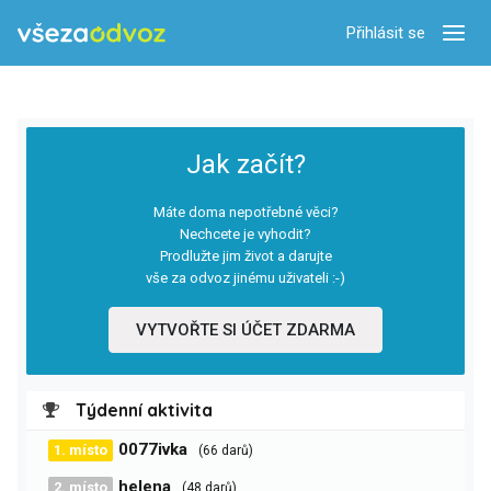
Přihlásit se
Zobra
Jak začít?
Máte doma nepotřebné věci?
Nechcete je vyhodit?
Prodlužte jim život a darujte
vše za odvoz jinému uživateli :-)
VYTVOŘTE SI ÚČET ZDARMA
Týdenní aktivita
0077ivka
1. místo
(66 darů)
helena
2. místo
(48 darů)