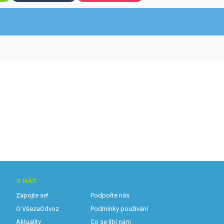
O NÁS
Zapojte se!
Podpořte nás
O VšezaOdvoz
Podmínky používání
Aktuality
Co se líbí nám