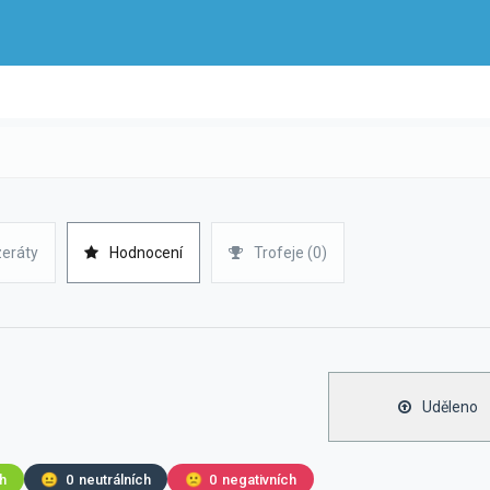
zeráty
Hodnocení
Trofeje (0)
Uděleno
ch
😐
0
neutrálních
🙁
0
negativních