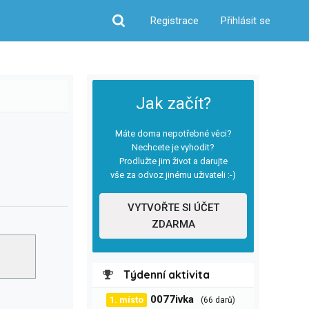
Registrace
Přihlásit se
Hledat
Jak začít?
Máte doma nepotřebné věci?
Nechcete je vyhodit?
Prodlužte jim život a darujte
vše za odvoz jinému uživateli :-)
VYTVOŘTE SI ÚČET
ZDARMA
Týdenní aktivita
0077ivka
1. místo
(66 darů)