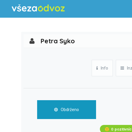
Petra Syko
Info
In
Obdrženo
🙂
0
pozitivní