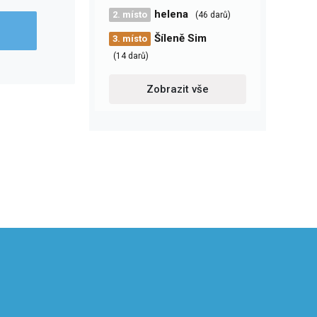
helena
2. místo
(46 darů)
Šíleně Sim
3. místo
(14 darů)
Zobrazit vše