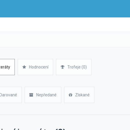
zeráty
Hodnocení
Trofeje (0)
Darované
Nepředané
Získané