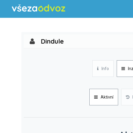
Dindule
Info
In
Aktivní