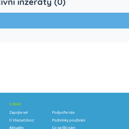
ivní inzeráty (0)
O NÁS
Zapojte se!
Podpořte nás
O VšezaOdvoz
Podmínky používání
Aktuality
Co se líbí nám