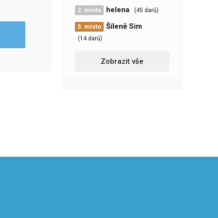
helena
2. místo
(45 darů)
Šíleně Sim
3. místo
(14 darů)
Zobrazit vše