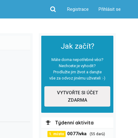
Registrace
Přihlásit se
Hledat
Jak začít?
Máte doma nepotřebné věci?
Nechcete je vyhodit?
Prodlužte jim život a darujte
vše za odvoz jinému uživateli :-)
VYTVOŘTE SI ÚČET
ZDARMA
Týdenní aktivita
0077ivka
1. místo
(55 darů)