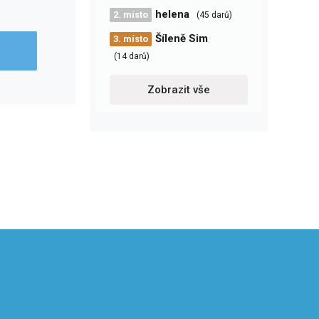
helena
2. místo
(45 darů)
Šíleně Sim
3. místo
(14 darů)
Zobrazit vše