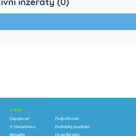
ivní inzeráty (0)
O NÁS
Zapojte se!
Podpořte nás
O VšezaOdvoz
Podmínky používání
Aktuality
Co se líbí nám