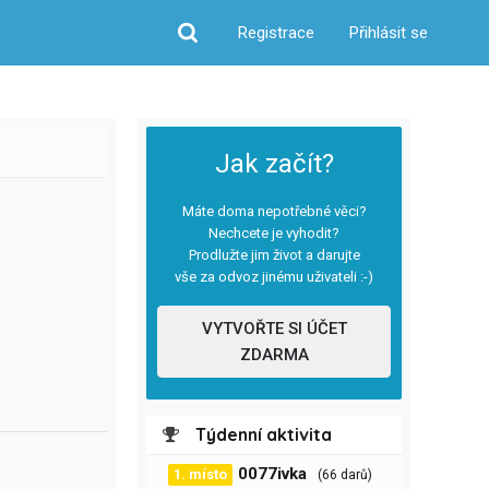
Registrace
Přihlásit se
Hledat
Jak začít?
Máte doma nepotřebné věci?
Nechcete je vyhodit?
Prodlužte jim život a darujte
vše za odvoz jinému uživateli :-)
VYTVOŘTE SI ÚČET
ZDARMA
Týdenní aktivita
0077ivka
1. místo
(66 darů)