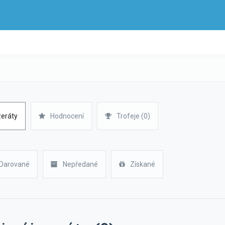
zeráty
Hodnocení
Trofeje (0)
Darované
Nepředané
Získané