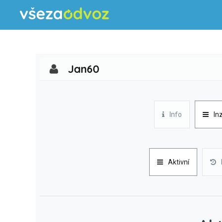
Jan60
Info
In
Aktivní