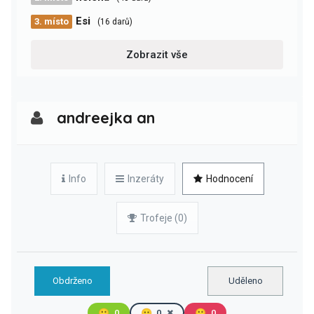
Esi
3. místo
(16 darů)
Zobrazit vše
andreejka an
Info
Inzeráty
Hodnocení
Trofeje (0)
Obdrženo
Uděleno
🙂
0
😐
0
🙁
0