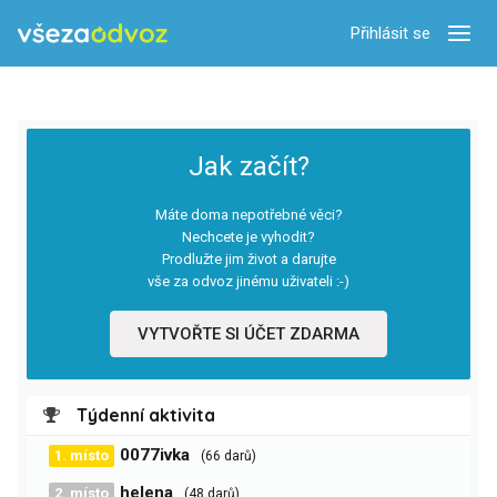
Přihlásit se
Zobra
Jak začít?
Máte doma nepotřebné věci?
Nechcete je vyhodit?
Prodlužte jim život a darujte
vše za odvoz jinému uživateli :-)
VYTVOŘTE SI ÚČET ZDARMA
Týdenní aktivita
0077ivka
1. místo
(66 darů)
helena
2. místo
(48 darů)