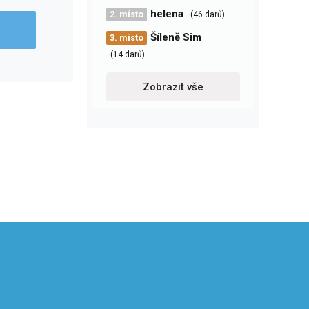
helena
2. místo
(46 darů)
Šíleně Sim
3. místo
(14 darů)
Zobrazit vše