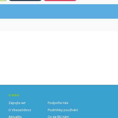
O NÁS
Zapojte se!
Podpořte nás
O VšezaOdvoz
Podmínky používání
Aktuality
Co se líbí nám