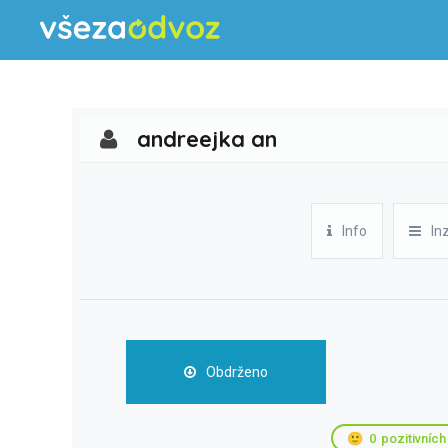
andreejka an
Info
In
Obdrženo
🙂
0
pozitivních