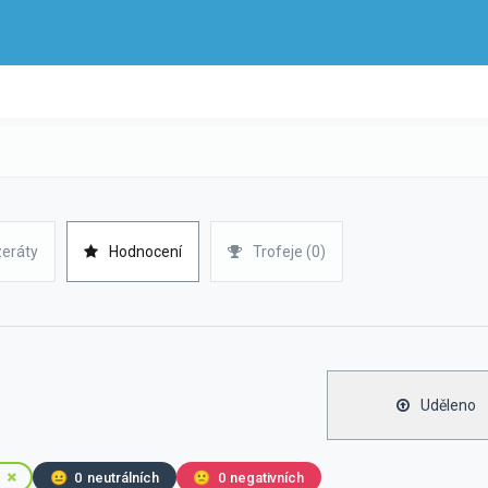
zeráty
Hodnocení
Trofeje (0)
Uděleno
😐
0
neutrálních
🙁
0
negativních