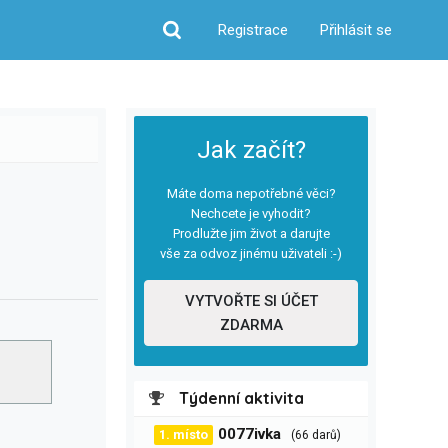
Registrace
Přihlásit se
Hledat
Jak začít?
Máte doma nepotřebné věci?
Nechcete je vyhodit?
Prodlužte jim život a darujte
vše za odvoz jinému uživateli :-)
VYTVOŘTE SI ÚČET
ZDARMA
Týdenní aktivita
0077ivka
1. místo
(66 darů)