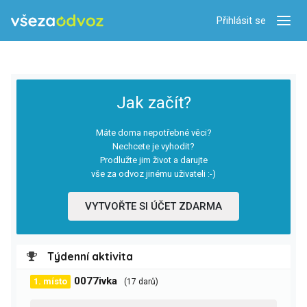
Přihlásit se
Zobra
Jak začít?
Máte doma nepotřebné věci?
Nechcete je vyhodit?
Prodlužte jim život a darujte
vše za odvoz jinému uživateli :-)
VYTVOŘTE SI ÚČET ZDARMA
Týdenní aktivita
0077ivka
1. místo
(17 darů)