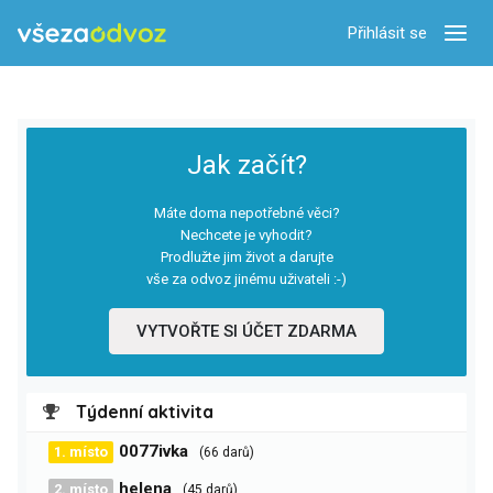
Přihlásit se
Zobra
Jak začít?
Máte doma nepotřebné věci?
Nechcete je vyhodit?
Prodlužte jim život a darujte
vše za odvoz jinému uživateli :-)
VYTVOŘTE SI ÚČET ZDARMA
Týdenní aktivita
0077ivka
1. místo
(66 darů)
helena
2. místo
(45 darů)