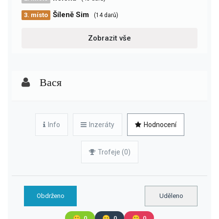
Šíleně Sim
3. místo
(14 darů)
Zobrazit vše
Вася
Info
Inzeráty
Hodnocení
Trofeje (0)
Obdrženo
Uděleno
🙂
0
😐
0
🙁
0