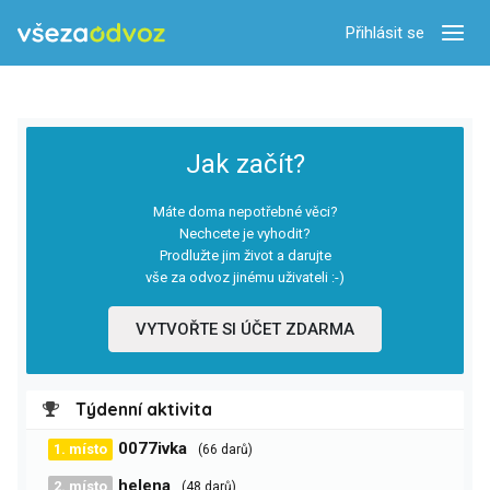
Přihlásit se
Zobra
Jak začít?
Máte doma nepotřebné věci?
Nechcete je vyhodit?
Prodlužte jim život a darujte
vše za odvoz jinému uživateli :-)
VYTVOŘTE SI ÚČET ZDARMA
Týdenní aktivita
0077ivka
1. místo
(66 darů)
helena
2. místo
(48 darů)