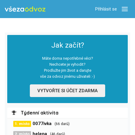
Přihlásit se
Zobra
Jak začít?
Máte doma nepotřebné věci?
Nechcete je vyhodit?
Prodlužte jim život a darujte
vše za odvoz jinému uživateli :-)
VYTVOŘTE SI ÚČET ZDARMA
Týdenní aktivita
0077ivka
1. místo
(66 darů)
helena
2. místo
(46 darů)