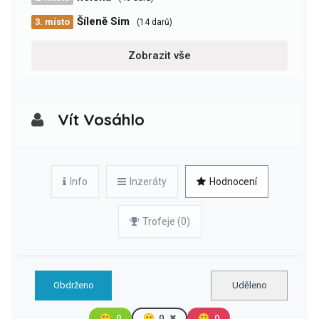
Šíleně Sim
3. místo
(14 darů)
Zobrazit vše
Vít Vosáhlo
Info
Inzeráty
Hodnocení
Trofeje (0)
Obdrženo
Uděleno
🙂
0
😐
0
🙁
0