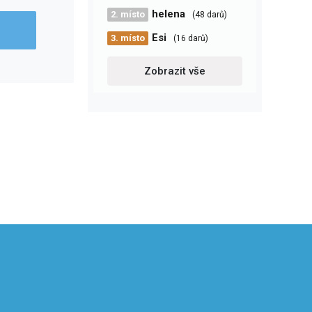
helena
2. místo
(48 darů)
Esi
3. místo
(16 darů)
Zobrazit vše