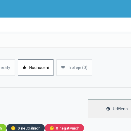
zeráty
Hodnocení
Trofeje (0)
Uděleno
ch
😐
0
neutrálních
🙁
0
negativních