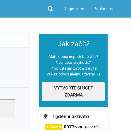
Registrace
Přihlásit se
Hledat
Jak začít?
Máte doma nepotřebné věci?
Nechcete je vyhodit?
Prodlužte jim život a darujte
vše za odvoz jinému uživateli :-)
VYTVOŘTE SI ÚČET
ZDARMA
Týdenní aktivita
0077ivka
1. místo
(66 darů)