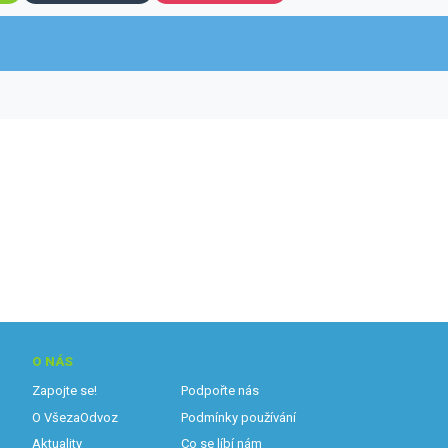
O NÁS
Zapojte se!
Podpořte nás
O VšezaOdvoz
Podmínky používání
Aktuality
Co se líbí nám