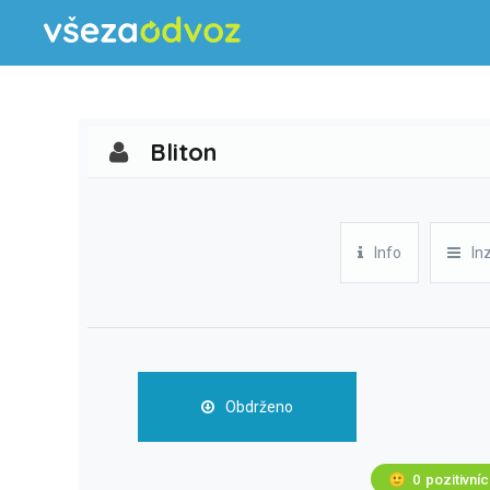
Bliton
Info
In
Obdrženo
🙂
0
pozitivní