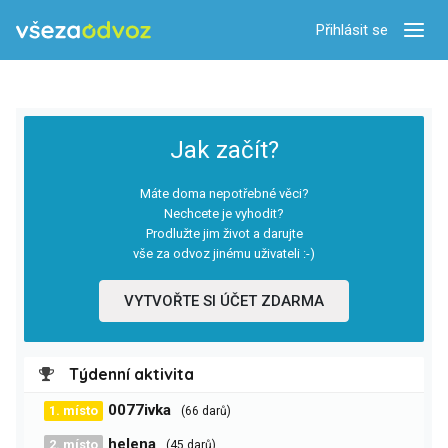
Přihlásit se
Zobra
Jak začít?
Máte doma nepotřebné věci?
Nechcete je vyhodit?
Prodlužte jim život a darujte
vše za odvoz jinému uživateli :-)
VYTVOŘTE SI ÚČET ZDARMA
Týdenní aktivita
0077ivka
1. místo
(66 darů)
helena
2. místo
(45 darů)