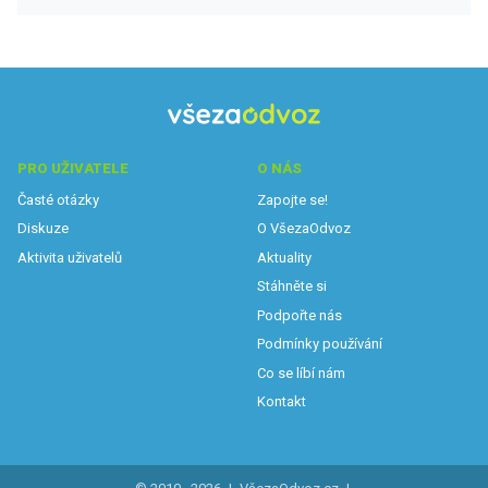
PRO UŽIVATELE
O NÁS
Časté otázky
Zapojte se!
Diskuze
O VšezaOdvoz
Aktivita uživatelů
Aktuality
Stáhněte si
Podpořte nás
Podmínky používání
Co se líbí nám
Kontakt