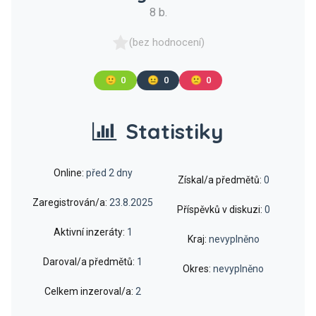
8 b.
(bez hodnocení)
🙂
0
😐
0
🙁
0
Statistiky
Online:
před 2 dny
Získal/a předmětů:
0
Zaregistrován/a:
23.8.2025
Příspěvků v diskuzi:
0
Aktivní inzeráty:
1
Kraj:
nevyplněno
Daroval/a předmětů:
1
Okres:
nevyplněno
Celkem inzeroval/a:
2