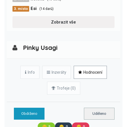
Esi
3. místo
(14 darů)
Zobrazit vše
Pinky Usagi
Info
Inzeráty
Hodnocení
Trofeje (0)
Obdrženo
Uděleno
🙂
5
😐
0
🙁
0