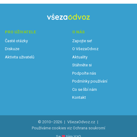
PRO UŽIVATELE
O NÁS
Časté otázky
Zapojte se!
Diskuze
O VšezaOdvoz
Aktivita uživatelů
Aktuality
Stáhněte si
Podpořte nás
Podmínky používání
Co se líbí nám
Kontakt
© 2010–2026
|
VšezaOdvoz.cz
|
Používáme cookies viz
Ochrana soukromí
Se
♥
tým VzO