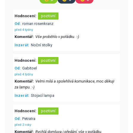
Hodnocení
pozitivní
Od
roman rosenkranz
před 4 týdny
Komentář
Vše proběhlo v pořádku. :-)
Inzerát
Noční stolky
Hodnocení
pozitivní
Od
Gabitoel
před 4 týdny
Komentář
Velmi milá a spolehlivá komunikace, moc děkuji
za lampu. :-)
Inzerát
Stojací lampa
Hodnocení
pozitivní
Od
Petratra
před 2 roky
Komentář
Rychlá domluva i předání, vše v pořádku,