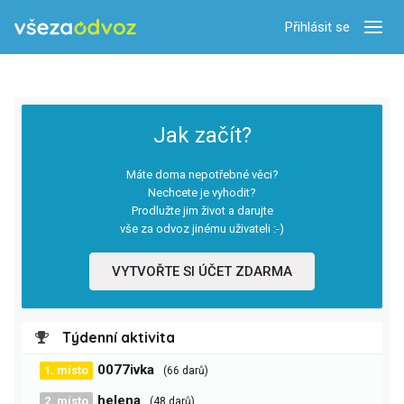
Přihlásit se
Zobra
Jak začít?
Máte doma nepotřebné věci?
Nechcete je vyhodit?
Prodlužte jim život a darujte
vše za odvoz jinému uživateli :-)
VYTVOŘTE SI ÚČET ZDARMA
Týdenní aktivita
0077ivka
1. místo
(66 darů)
helena
2. místo
(48 darů)