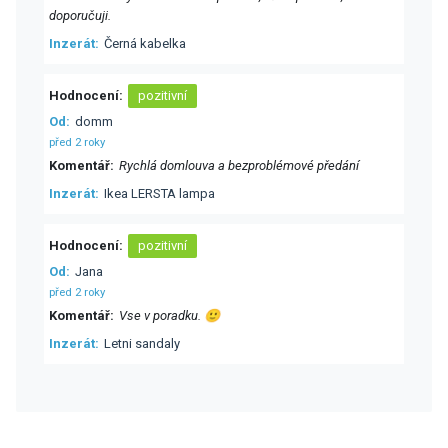
doporučuji.
Inzerát
Černá kabelka
Hodnocení
pozitivní
Od
domm
před 2 roky
Komentář
Rychlá domlouva a bezproblémové předání
Inzerát
Ikea LERSTA lampa
Hodnocení
pozitivní
Od
Jana
před 2 roky
Komentář
Vse v poradku. 🙂
Inzerát
Letni sandaly