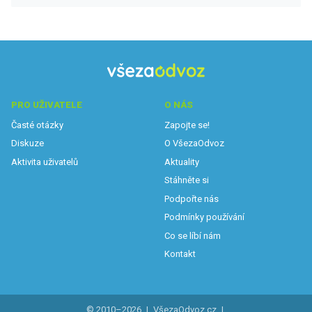
PRO UŽIVATELE
O NÁS
Časté otázky
Zapojte se!
Diskuze
O VšezaOdvoz
Aktivita uživatelů
Aktuality
Stáhněte si
Podpořte nás
Podmínky používání
Co se líbí nám
Kontakt
© 2010–2026
|
VšezaOdvoz.cz
|