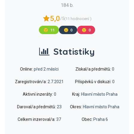
184 b.
5,0
/5
(11 hodnocení )
🙂
11
😐
0
🙁
0
Statistiky
Online:
před 2 měsíci
Získal/a předmětů:
0
Zaregistrován/a:
2.7.2021
Příspěvků v diskuzi:
0
Aktivní inzeráty:
0
Kraj:
Hlavní město Praha
Daroval/a předmětů:
23
Okres:
Hlavní město Praha
Celkem inzeroval/a:
37
Obec:
Praha 6