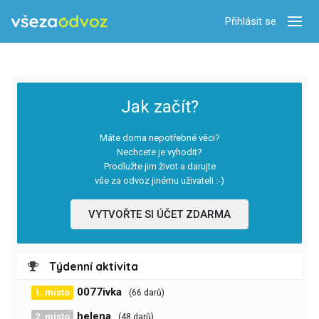
Přihlásit se
Zobra
Jak začít?
Máte doma nepotřebné věci?
Nechcete je vyhodit?
Prodlužte jim život a darujte
vše za odvoz jinému uživateli :-)
VYTVOŘTE SI ÚČET ZDARMA
Týdenní aktivita
0077ivka
1. místo
(66 darů)
helena
2. místo
(48 darů)