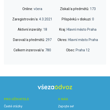
Online:
včera
Získal/a předmětů:
173
Zaregistrován/a:
4.3.2021
Příspěvků v diskuzi:
0
Aktivní inzeráty:
18
Kraj:
Hlavní město Praha
Daroval/a předmětů:
297
Okres:
Hlavní město Praha
Celkem inzeroval/a:
780
Obec:
Praha 12
PRO UŽIVATELE
O NÁS
Časté otázky
Zapojte se!