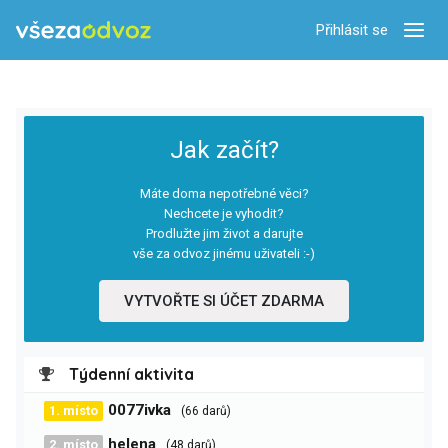
Přihlásit se
Zobra
Jak začít?
Máte doma nepotřebné věci?
Nechcete je vyhodit?
Prodlužte jim život a darujte
vše za odvoz jinému uživateli :-)
VYTVOŘTE SI ÚČET ZDARMA
Týdenní aktivita
0077ivka
1. místo
(66 darů)
helena
2. místo
(48 darů)