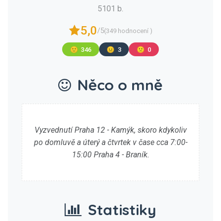
5101 b.
5,0
/5
(349 hodnocení )
🙂
346
😐
3
🙁
0
Něco o mně
Vyzvednutí Praha 12 - Kamýk, skoro kdykoliv
po domluvě a úterý a čtvrtek v čase cca 7:00-
15:00 Praha 4 - Braník.
Statistiky