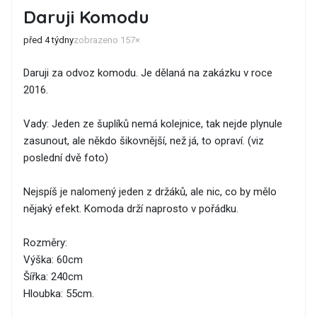
Daruji Komodu
před 4 týdny
zobrazeno 157×
Daruji za odvoz komodu. Je dělaná na zakázku v roce
2016.
Vady: Jeden ze šuplíků nemá kolejnice, tak nejde plynule
zasunout, ale někdo šikovnější, než já, to opraví. (viz
poslední dvě foto)
Nejspíš je nalomený jeden z držáků, ale nic, co by mělo
nějaký efekt. Komoda drží naprosto v pořádku.
Rozměry:
Výška: 60cm
Šířka: 240cm
Hloubka: 55cm.