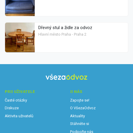
Dřevný stul a židle za odvoz
Hlavní město Praha - Praha 2
PRO UŽIVATELE
O NÁS
Časté otázky
Zapojte se!
Diskuze
O VšezaOdvoz
Aktivita uživatelů
Aktuality
Stáhněte si
Podpořte nás