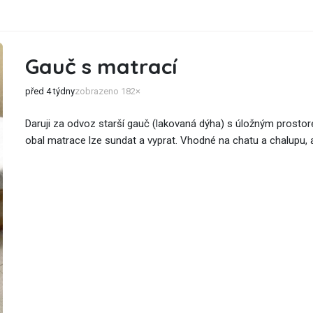
Gauč s matrací
před 4 týdny
zobrazeno 182×
Daruji za odvoz starší gauč (lakovaná dýha) s úložným prostor
obal matrace lze sundat a vyprat. Vhodné na chatu a chalupu, al