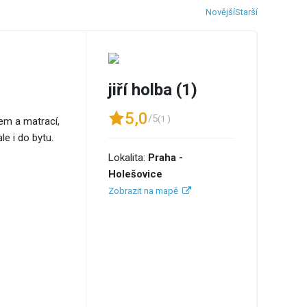
Novější
Starší
jiří holba (1)
5,0
/5
(1 )
em a matrací,
e i do bytu.
Lokalita:
Praha -
Holešovice
Zobrazit na mapě