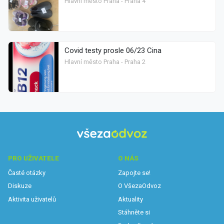
Hlavní město Praha - Praha 4
Covid testy prosle 06/23 Cina
Hlavní město Praha - Praha 2
PRO UŽIVATELE
O NÁS
Časté otázky
Zapojte se!
Diskuze
O VšezaOdvoz
Aktivita uživatelů
Aktuality
Stáhněte si