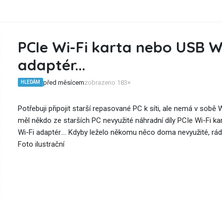
PCIe Wi-Fi karta nebo USB W
adaptér...
před měsícem
zobrazeno 183×
HLEDÁM
Potřebuji připojit starší repasované PC k síti, ale nemá v sobě W
měl někdo ze starších PC nevyužité náhradní díly PCIe Wi-Fi k
Wi-Fi adaptér.... Kdyby leželo někomu něco doma nevyužité, rád 
Foto ilustrační