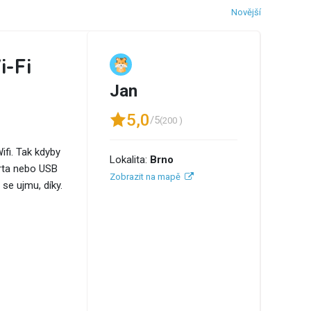
Novější
i-Fi
Jan
5,0
/5
(200 )
ifi. Tak kdyby
Lokalita:
Brno
arta nebo USB
Zobrazit na mapě
se ujmu, díky.