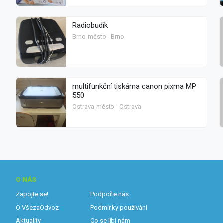
Radiobudík
Brno-město - Brno
multifunkční tiskárna canon pixma MP
550
Ostrava-město - Ostrava
O NÁS
Zapojte se!
Podpořte nás
O VšezaOdvoz
Podmínky používání
Aktuality
Co se líbí nám