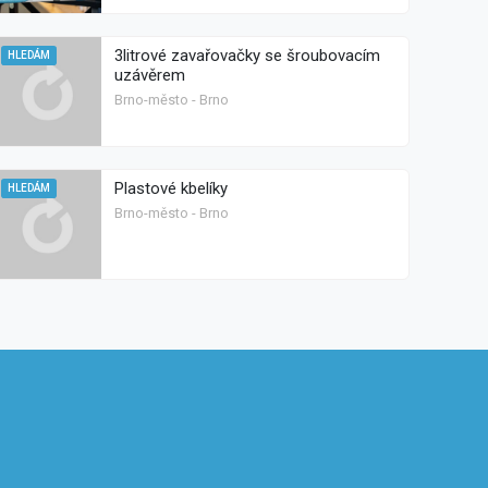
3litrové zavařovačky se šroubovacím
HLEDÁM
uzávěrem
Brno-město - Brno
Plastové kbelíky
HLEDÁM
Brno-město - Brno