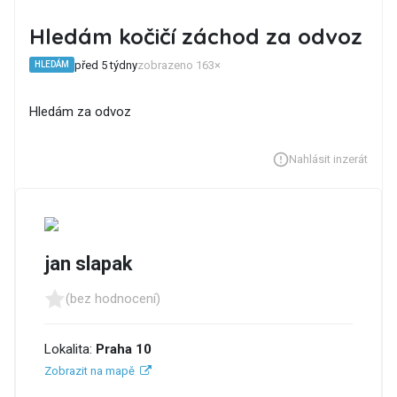
Hledám kočičí záchod za odvoz
před 5 týdny
zobrazeno 163×
HLEDÁM
Hledám za odvoz
Nahlásit inzerát
jan slapak
(bez hodnocení)
Lokalita:
Praha 10
Zobrazit na mapě