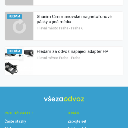
Sháním Cimrmanovské magnetofonové
HLEDÁM
pásky a jiná média...
Hlavní město Praha - Praha 6
Hledám za odvoz napájecí adaptér HP
HLEDÁM
Hlavní město Praha - Praha
PRO UŽIVATELE
O NÁS
Časté otázky
Zapojte se!