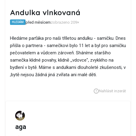
Andulka vlnkovaná
před měsícem
zobrazeno 209×
HLEDÁM
Hledáme parťáka pro naši tříletou andulku - samičku. Dnes
přišla o partnera - samečkovi bylo 11 let a byl pro samičku
pečovatelem a vůdcem zároveň. Sháníme staršího
samečka klidné povahy, klidně ,,vdovce", zvyklého na
bydlení v bytě. Máme s andulkami dlouholeté zkušenosti, v
,bytě nejsou žádná jiná zvířata ani malé děti.
Nahlásit inzerát
aga