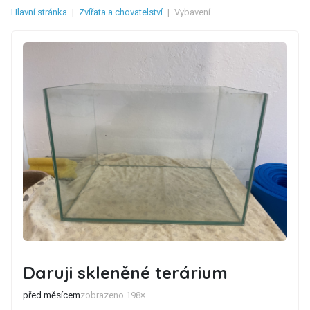
Hlavní stránka
|
Zvířata a chovatelství
|
Vybavení
Daruji skleněné terárium
před měsícem
zobrazeno 198×