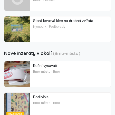
Stará kovová klec na drobná zvířata
Nymburk - Poděbrady
Nové inzeráty v okolí
(Brno-město)
Ruční vysavač
Brno-město - Brno
Podložka
Brno-město - Brno
REZERVACE