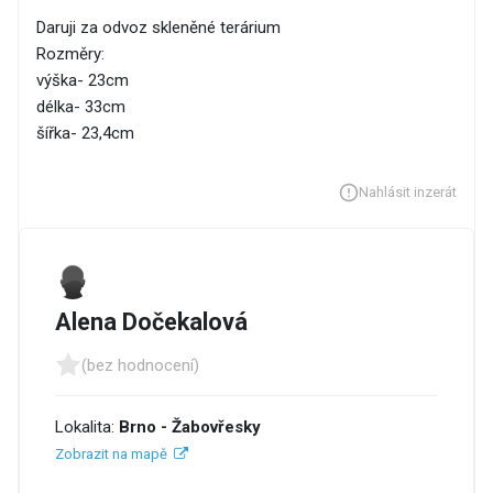
Daruji za odvoz skleněné terárium
Rozměry:
výška- 23cm
délka- 33cm
šířka- 23,4cm
Nahlásit inzerát
Alena Dočekalová
(bez hodnocení)
Lokalita:
Brno - Žabovřesky
Zobrazit na mapě