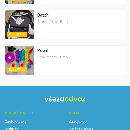
Batoh
Brno-město - Brno
REZERVACE
Pop it
Brno-město - Brno
REZERVACE
PRO UŽIVATELE
O NÁS
Časté otázky
Zapojte se!
Diskuze
O VšezaOdvoz