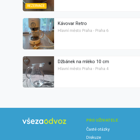
REZERVACE
Kávovar Retro
Hlavní město Praha - Praha 6
Džbánek na mléko 10 cm
Hlavní město Praha - Praha 4
PRO UŽIVATELE
Časté otázky
Diskuze