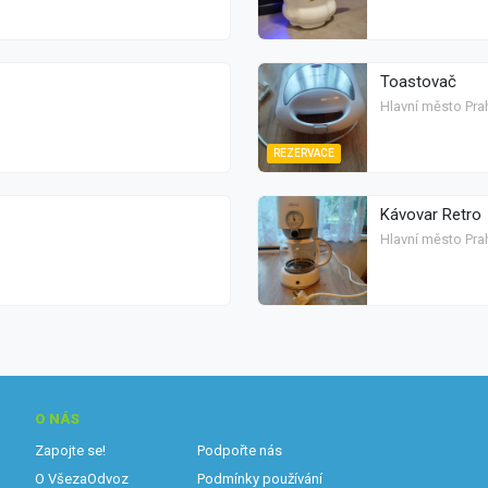
Toastovač
Hlavní město Prah
REZERVACE
Kávovar Retro
Hlavní město Prah
O NÁS
Zapojte se!
Podpořte nás
O VšezaOdvoz
Podmínky používání