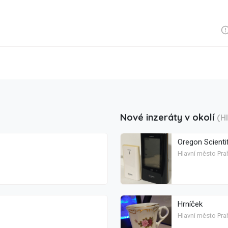
Nové inzeráty v okolí
(H
Oregon Scienti
Hlavní město Pra
Hrníček
Hlavní město Prah