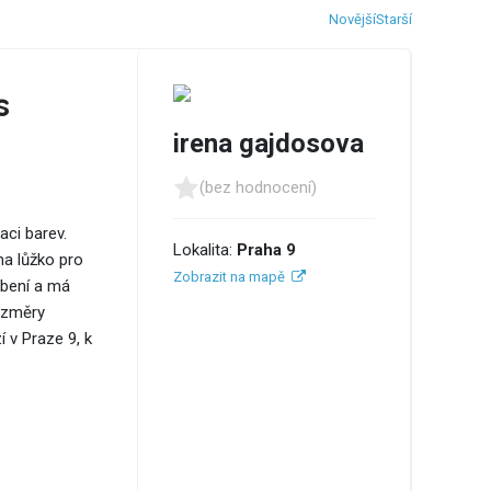
Novější
Starší
s
irena gajdosova
(bez hodnocení)
ci barev.
Lokalita:
Praha 9
na lůžko pro
Zobrazit na mapě
ebení a má
ozměry
 v Praze 9, k