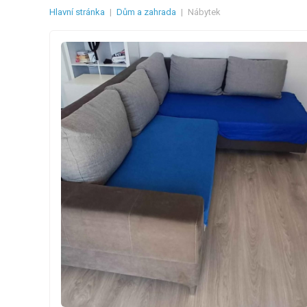
Hlavní stránka
|
Dům a zahrada
|
Nábytek