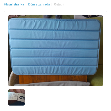
Hlavní stránka
|
Dům a zahrada
|
Ostatní