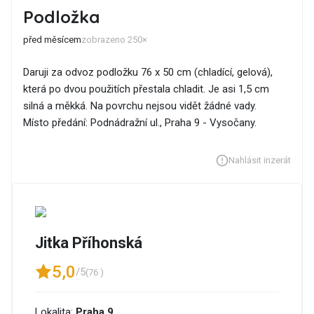
Podložka
před měsícem
zobrazeno 250×
Daruji za odvoz podložku 76 x 50 cm (chladící, gelová),
která po dvou použitích přestala chladit. Je asi 1,5 cm
silná a měkká. Na povrchu nejsou vidět žádné vady.
Místo předání: Podnádražní ul., Praha 9 - Vysočany.
Nahlásit inzerát
Jitka Příhonská
5,0
/5
(76 )
Lokalita:
Praha 9