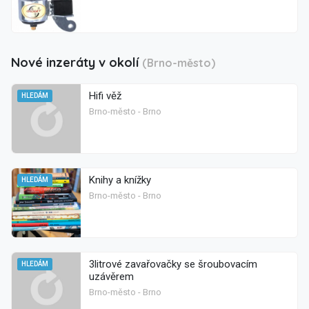
Nové inzeráty v okolí
(Brno-město)
Hifi věž
HLEDÁM
Brno-město - Brno
Knihy a knížky
HLEDÁM
Brno-město - Brno
3litrové zavařovačky se šroubovacím
HLEDÁM
uzávěrem
Brno-město - Brno