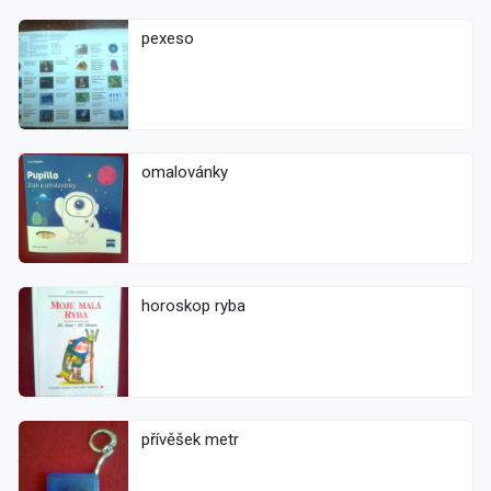
pexeso
omalovánky
horoskop ryba
přívěšek metr