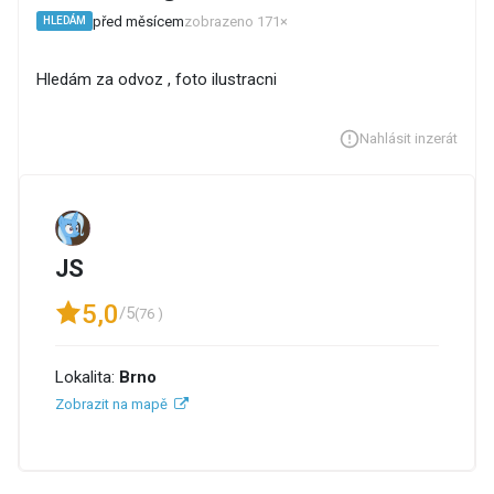
před měsícem
zobrazeno 171×
HLEDÁM
Hledám za odvoz , foto ilustracni
Nahlásit inzerát
JS
5,0
/5
(76 )
Lokalita:
Brno
Zobrazit na mapě