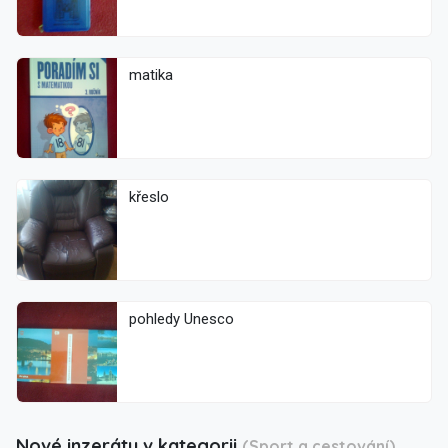
matika
křeslo
pohledy Unesco
Nové inzeráty v kategorii
(Sport a cestování)