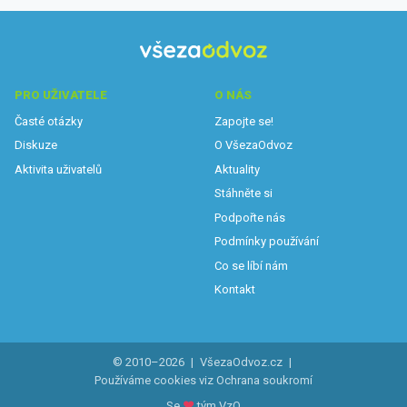
PRO UŽIVATELE
O NÁS
Časté otázky
Zapojte se!
Diskuze
O VšezaOdvoz
Aktivita uživatelů
Aktuality
Stáhněte si
Podpořte nás
Podmínky používání
Co se líbí nám
Kontakt
© 2010–2026
|
VšezaOdvoz.cz
|
Používáme cookies viz
Ochrana soukromí
Se
♥
tým VzO