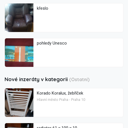
křeslo
pohledy Unesco
Nové inzeráty v kategorii
(Ostatní)
Korado Koralux, žebříček
Hlavní město Praha - Praha 10
radiator 61 x 100 x 10