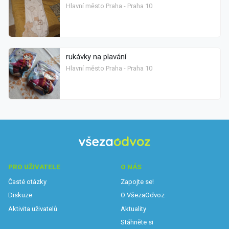
Hlavní město Praha - Praha 10
rukávky na plavání
Hlavní město Praha - Praha 10
PRO UŽIVATELE
O NÁS
Časté otázky
Zapojte se!
Diskuze
O VšezaOdvoz
Aktivita uživatelů
Aktuality
Stáhněte si