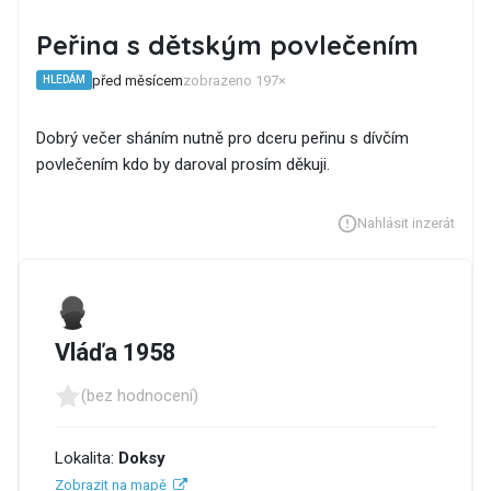
Peřina s dětským povlečením
před měsícem
zobrazeno 197×
HLEDÁM
Dobrý večer sháním nutně pro dceru peřinu s dívčím
povlečením kdo by daroval prosím děkuji.
Nahlásit inzerát
Vláďa 1958
(bez hodnocení)
Lokalita:
Doksy
Zobrazit na mapě