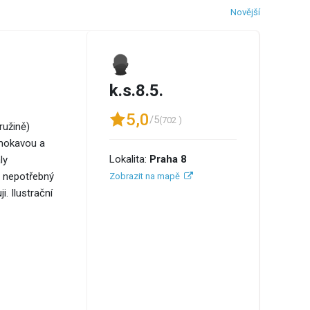
Novější
k.s.8.5.
5,0
/5
(702 )
ružině)
omokavou a
Lokalita:
Praha 8
ly
á nepotřebný
Zobrazit na mapě
. Ilustrační