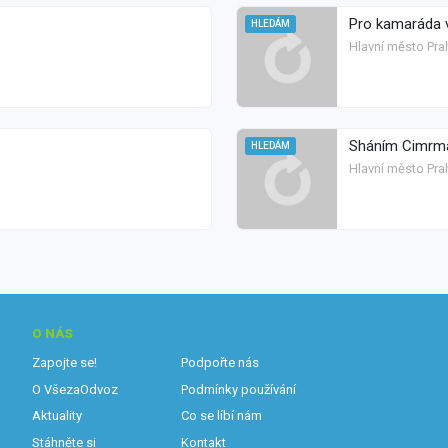
Pro kamaráda v
HLEDÁM
Hlavní město Pra
Sháním Cimrma
HLEDÁM
Hlavní město Prah
O NÁS
Zapojte se!
Podpořte nás
O VšezaOdvoz
Podmínky používání
Aktuality
Co se líbí nám
Stáhněte si
Kontakt