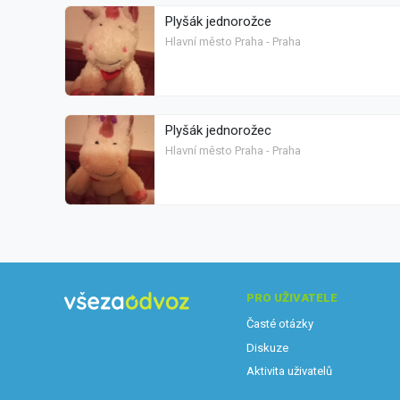
Plyšák jednorožce
Hlavní město Praha - Praha
Plyšák jednorožec
Hlavní město Praha - Praha
PRO UŽIVATELE
Časté otázky
Diskuze
Aktivita uživatelů