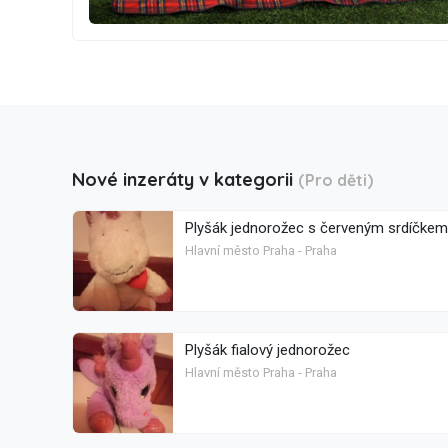
Nové inzeráty v kategorii
(Pro děti)
Plyšák jednorožec s červeným srdíčkem
Hlavní město Praha - Praha
Plyšák fialový jednorožec
Hlavní město Praha - Praha