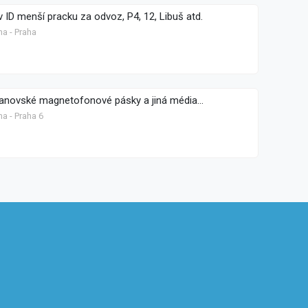
 ID menší pracku za odvoz, P4, 12, Libuš atd.
ha - Praha
novské magnetofonové pásky a jiná média...
a - Praha 6