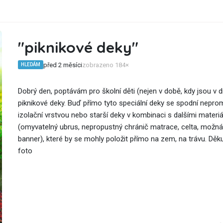
"piknikové deky"
před 2 měsíci
zobrazeno 184×
HLEDÁM
Dobrý den, poptávám pro školní děti (nejen v době, kdy jsou v d
piknikové deky. Buď přímo tyto speciální deky se spodní nepr
izolační vrstvou nebo starší deky v kombinaci s dalšími materiá
(omyvatelný ubrus, nepropustný chránič matrace, celta, možn
banner), které by se mohly položit přímo na zem, na trávu. Děkuji
foto