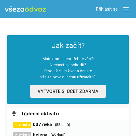
Přihlásit se
Zobra
Jak začít?
Máte doma nepotřebné věci?
Nechcete je vyhodit?
Prodlužte jim život a darujte
vše za odvoz jinému uživateli :-)
VYTVOŘTE SI ÚČET ZDARMA
Týdenní aktivita
0077ivka
1. místo
(55 darů)
helena
2. místo
(45 darů)