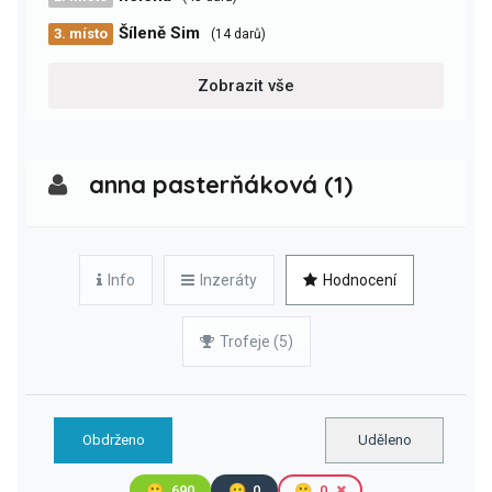
Šíleně Sim
3. místo
(14 darů)
Zobrazit vše
anna pasterňáková (1)
Info
Inzeráty
Hodnocení
Trofeje (5)
Obdrženo
Uděleno
🙂
690
😐
0
🙁
0