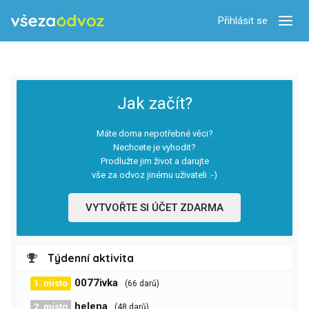
Přihlásit se
Zobra
Jak začít?
Máte doma nepotřebné věci?
Nechcete je vyhodit?
Prodlužte jim život a darujte
vše za odvoz jinému uživateli :-)
VYTVOŘTE SI ÚČET ZDARMA
Týdenní aktivita
0077ivka
1. místo
(66 darů)
helena
2. místo
(48 darů)