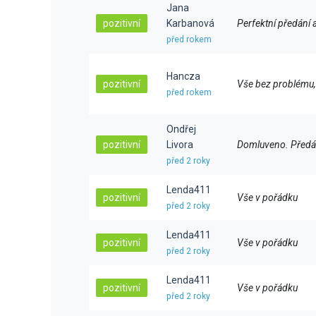
Jana
pozitivní
Karbanová
Perfektní předání a
před rokem
Hancza
pozitivní
Vše bez problému, 
před rokem
Ondřej
pozitivní
Livora
Domluveno. Předá
před 2 roky
Lenda411
pozitivní
Vše v pořádku
před 2 roky
Lenda411
pozitivní
Vše v pořádku
před 2 roky
Lenda411
pozitivní
Vše v pořádku
před 2 roky