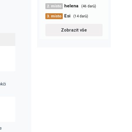
helena
2. místo
(46 darů)
Esi
3. místo
(14 darů)
Zobrazit vše
kči
e