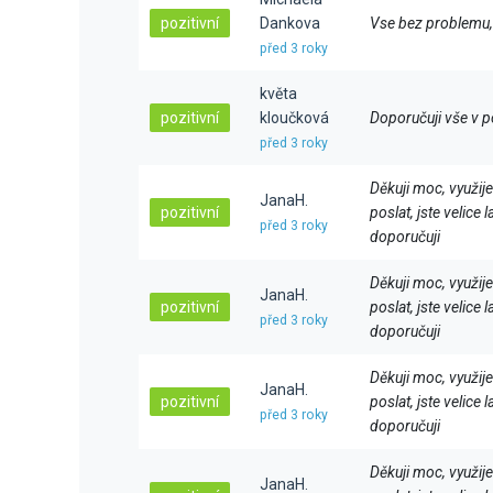
pozitivní
Dankova
Vse bez problemu,
před 3 roky
květa
pozitivní
kloučková
Doporučuji vše v 
před 3 roky
Děkuji moc, využij
JanaH.
pozitivní
poslat, jste velice 
před 3 roky
doporučuji
Děkuji moc, využij
JanaH.
pozitivní
poslat, jste velice 
před 3 roky
doporučuji
Děkuji moc, využij
JanaH.
pozitivní
poslat, jste velice 
před 3 roky
doporučuji
Děkuji moc, využij
JanaH.