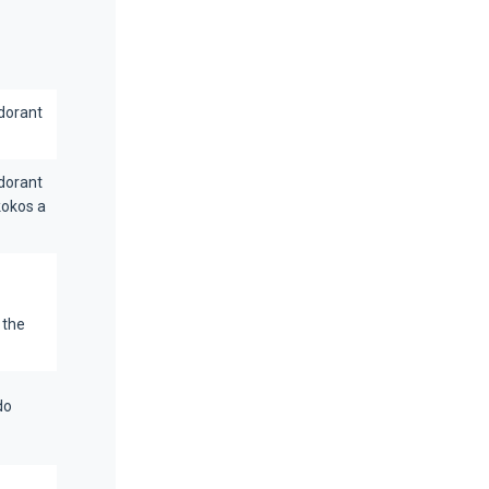
dorant
dorant
kokos a
 the
do