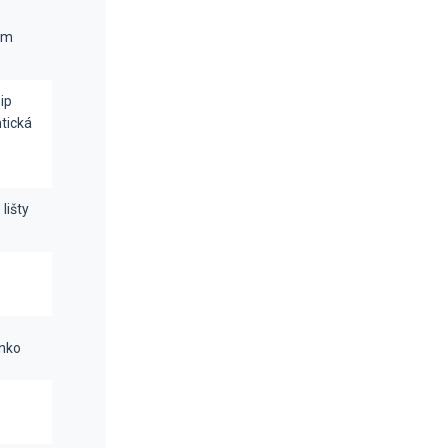
am
ip
tická
lišty
nko