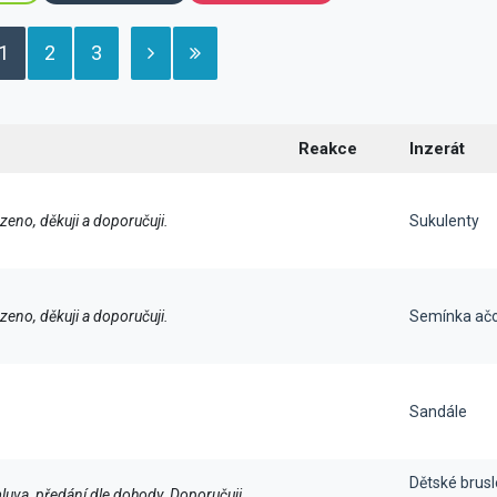
1
2
3
Reakce
Inzerát
eno, děkuji a doporučuji.
Sukulenty
eno, děkuji a doporučuji.
Semínka ačo
Sandále
Dětské brusl
luva, předání dle dohody. Doporučuji.