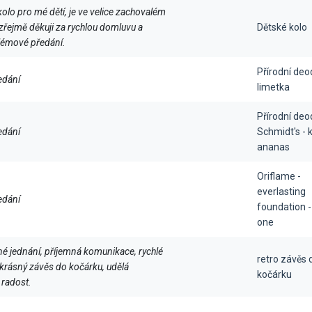
kolo pro mé dětí, je ve velice zachovalém
zřejmě děkuji za rychlou domluvu a
Dětské kolo
lémové předání.
Přírodní deo
edání
limetka
Přírodní deo
edání
Schmidt's - 
ananas
Oriflame -
everlasting
edání
foundation -
one
cné jednání, příjemná komunikace, rychlé
retro závěs 
a krásný závěs do kočárku, udělá
kočárku
radost.