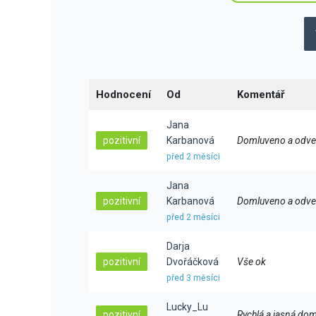
Hodnocení
Od
Komentář
Jana
pozitivní
Karbanová
Domluveno a odvez
před 2 měsíci
Jana
pozitivní
Karbanová
Domluveno a odvez
před 2 měsíci
Darja
pozitivní
Dvořáčková
Vše ok
před 3 měsíci
Lucky_Lu
pozitivní
Rychlá a jasná dom