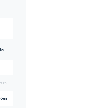
o
ibo
saura
čení