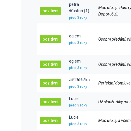
petra
Moc děkuji. Paní ry
pozitivní
šťastná (1)
Doporučuji.
před 3 roky
eglem
pozitivní
Osobní předání, vš
před 3 roky
eglem
pozitivní
Osobní předání, vš
před 3 roky
Jiří Růžička
pozitivní
Perfektní domluva 
před 3 roky
Lucie
pozitivní
Už slouží, díky moc
před 3 roky
Lucie
pozitivní
Moc děkuji a všem
před 3 roky