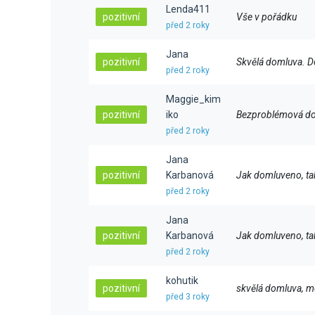
Lenda411
pozitivní
Vše v pořádku
před 2 roky
Jana
pozitivní
Skvělá domluva. D
před 2 roky
Maggie_kim
pozitivní
iko
Bezproblémová do
před 2 roky
Jana
pozitivní
Karbanová
Jak domluveno, tak
před 2 roky
Jana
pozitivní
Karbanová
Jak domluveno, tak
před 2 roky
kohutik
pozitivní
skvělá domluva, mo
před 3 roky