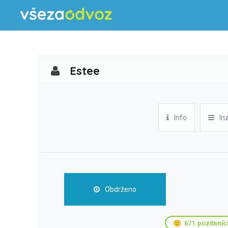
Estee
Info
In
Obdrženo
🙂
671
pozitivníc