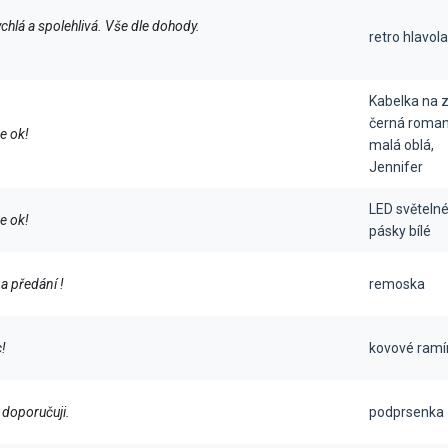
chlá a spolehlivá. Vše dle dohody.
retro hlavol
Kabelka na z
černá roman
e ok!
malá oblá,
Jennifer
LED světelné 
e ok!
pásky bílé
a předání !
remoska
!
kovové ramí
 doporučuji.
podprsenka