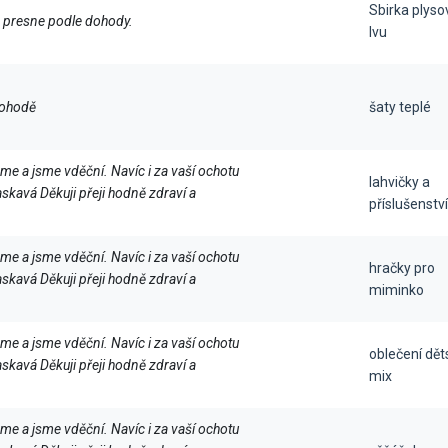
Sbirka plyso
 presne podle dohody.
lvu
pohodě
šaty teplé
eme a jsme vděční. Navíc i za vaší ochotu
lahvičky a
laskavá Děkuji přeji hodně zdraví a
příslušenství
eme a jsme vděční. Navíc i za vaší ochotu
hračky pro
laskavá Děkuji přeji hodně zdraví a
miminko
eme a jsme vděční. Navíc i za vaší ochotu
oblečení dět
laskavá Děkuji přeji hodně zdraví a
mix
eme a jsme vděční. Navíc i za vaší ochotu