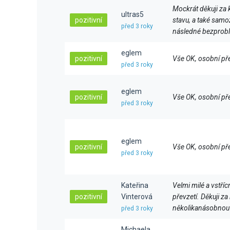
Mockrát děkuji za 
ultras5
pozitivní
stavu, a také samo
před 3 roky
následné bezprob
eglem
pozitivní
Vše OK, osobní př
před 3 roky
eglem
pozitivní
Vše OK, osobní př
před 3 roky
eglem
pozitivní
Vše OK, osobní př
před 3 roky
Kateřina
Velmi milé a vstří
pozitivní
Vinterová
převzetí. Děkuji z
několikanásobnou 
před 3 roky
Michaela