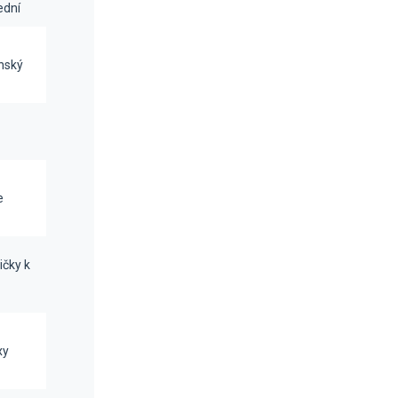
ední
nský
e
ičky k
xy