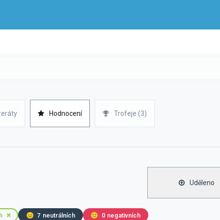
zeráty
Hodnocení
Trofeje (3)
Uděleno
h
😐
7
neutrálních
🙁
0
negativních