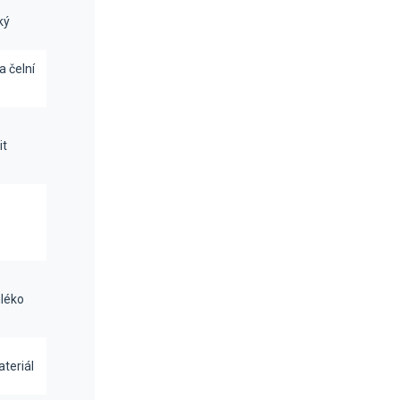
ký
a čelní
it
mléko
teriál