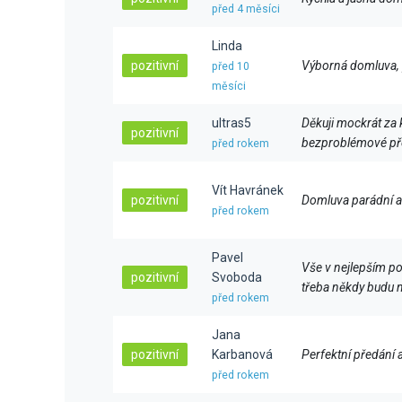
před 4 měsíci
Linda
pozitivní
Výborná domluva, p
před 10
měsíci
ultras5
Děkuji mockrát za 
pozitivní
bezproblémové př
před rokem
Vít Havránek
pozitivní
Domluva parádní a 
před rokem
Pavel
Vše v nejlepším po
pozitivní
Svoboda
třeba někdy budu m
před rokem
Jana
pozitivní
Karbanová
Perfektní předání a
před rokem