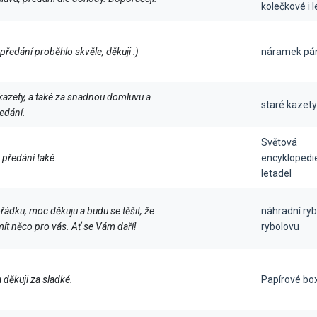
kolečkové i l
ředání proběhlo skvěle, děkuji :)
náramek pá
kazety, a také za snadnou domluvu a
staré kazety
edání.
Světová
předání také.
encyklopedi
letadel
řádku, moc děkuju a budu se těšit, že
náhradní ryb
ít něco pro vás. Ať se Vám daří!
rybolovu
 děkuji za sladké.
Papírové bo