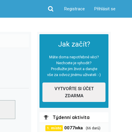
Registrace
Přihlásit se
Hledat
Jak začít?
Máte doma nepotřebné věci?
Nechcete je vyhodit?
Prodlužte jim život a darujte
vše za odvoz jinému uživateli :-)
VYTVOŘTE SI ÚČET
ZDARMA
Týdenní aktivita
0077ivka
1. místo
(66 darů)