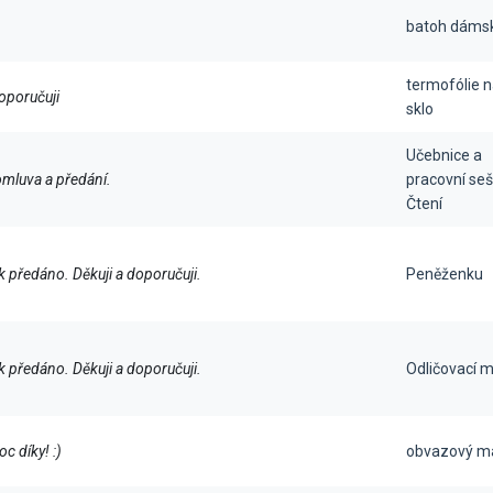
batoh dáms
termofólie n
oporučuji
sklo
Učebnice a
mluva a předání.
pracovní seš
Čtení
 předáno. Děkuji a doporučuji.
Peněženku
 předáno. Děkuji a doporučuji.
Odličovací 
c díky! :)
obvazový ma