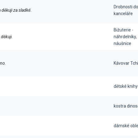
Drobnosti d
 děkuji za sladké.
kanceláře
Bižuterie -
děkuji.
náhrdelníky,
náušnice
no.
Kávovar Tch
dětské knihy
kostra dino
dámské oble