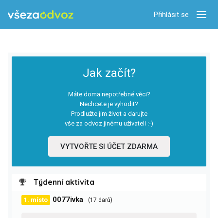
Přihlásit se
Zobra
Jak začít?
Máte doma nepotřebné věci?
Nechcete je vyhodit?
Prodlužte jim život a darujte
vše za odvoz jinému uživateli :-)
VYTVOŘTE SI ÚČET ZDARMA
Týdenní aktivita
0077ivka
1. místo
(17 darů)