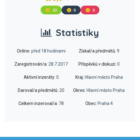
🙂
23
😐
0
🙁
0
Statistiky
Online:
před 18 hodinami
Získal/a předmětů:
9
Zaregistrován/a:
28.7.2017
Příspěvků v diskuzi:
0
Aktivní inzeráty:
0
Kraj:
Hlavní město Praha
Daroval/a předmětů:
20
Okres:
Hlavní město Praha
Celkem inzeroval/a:
78
Obec:
Praha 4