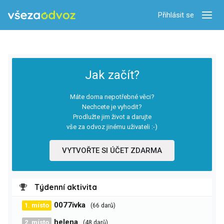
Přihlásit se
Zobra
Jak začít?
Máte doma nepotřebné věci?
Nechcete je vyhodit?
Prodlužte jim život a darujte
vše za odvoz jinému uživateli :-)
VYTVOŘTE SI ÚČET ZDARMA
Týdenní aktivita
0077ivka
1. místo
(66 darů)
helena
2. místo
(48 darů)