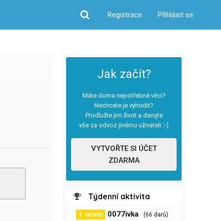
Registrace
Přihlásit se
Hledat
Jak začít?
Máte doma nepotřebné věci?
Nechcete je vyhodit?
Prodlužte jim život a darujte
vše za odvoz jinému uživateli :-)
VYTVOŘTE SI ÚČET
ZDARMA
Týdenní aktivita
0077ivka
1. místo
(66 darů)