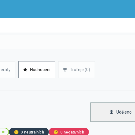
zeráty
Hodnocení
Trofeje (0)
Uděleno
😐
0
neutrálních
🙁
0
negativních