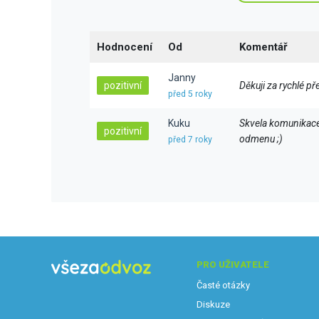
Hodnocení
Od
Komentář
Janny
pozitivní
Děkuji za rychlé př
před 5 roky
Kuku
Skvela komunikace
pozitivní
odmenu ;)
před 7 roky
PRO UŽIVATELE
Časté otázky
Diskuze