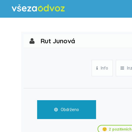
Rut Junová
Info
In
Obdrženo
🙂
2
pozitivních