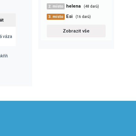
helena
2. místo
(48 darů)
Esi
3. místo
(16 darů)
át
Zobrazit vše
á váza
skříň