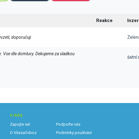
Reakce
Inzer
evzetí, doporučuji
Zelen
. Vse dle domluvy. Dekujeme za sladkou
šatní 
O NÁS
Zapojte se!
Podpořte nás
O VšezaOdvoz
Podmínky používání