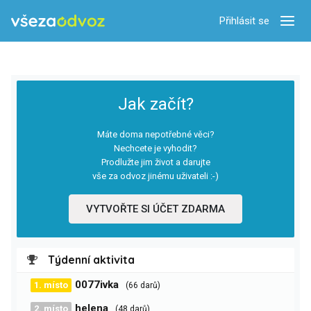
Přihlásit se
Zobra
Jak začít?
Máte doma nepotřebné věci?
Nechcete je vyhodit?
Prodlužte jim život a darujte
vše za odvoz jinému uživateli :-)
VYTVOŘTE SI ÚČET ZDARMA
Týdenní aktivita
0077ivka
1. místo
(66 darů)
helena
2. místo
(48 darů)