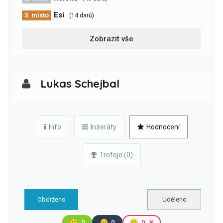
Esi
3. místo
(14 darů)
Zobrazit vše
Lukas Schejbal
Info
Inzeráty
Hodnocení
Trofeje (0)
Obdrženo
Uděleno
🙂
0
😐
0
🙁
0