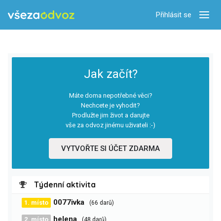
Přihlásit se
Zobra
Jak začít?
Máte doma nepotřebné věci?
Nechcete je vyhodit?
Prodlužte jim život a darujte
vše za odvoz jinému uživateli :-)
VYTVOŘTE SI ÚČET ZDARMA
Týdenní aktivita
0077ivka
1. místo
(66 darů)
helena
2. místo
(48 darů)