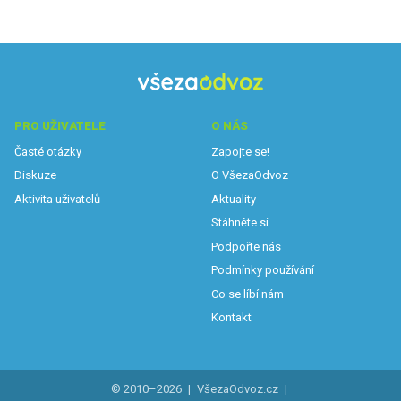
PRO UŽIVATELE
O NÁS
Časté otázky
Zapojte se!
Diskuze
O VšezaOdvoz
Aktivita uživatelů
Aktuality
Stáhněte si
Podpořte nás
Podmínky používání
Co se líbí nám
Kontakt
© 2010–2026
|
VšezaOdvoz.cz
|