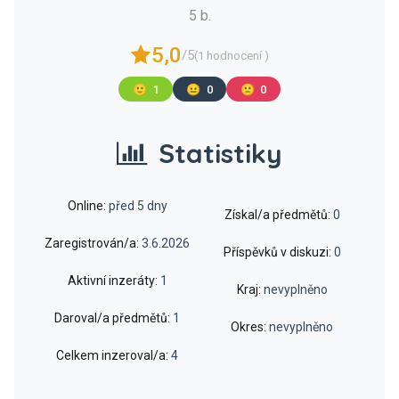
5 b.
5,0
/5
(1 hodnocení )
🙂
1
😐
0
🙁
0
Statistiky
Online:
před 5 dny
Získal/a předmětů:
0
Zaregistrován/a:
3.6.2026
Příspěvků v diskuzi:
0
Aktivní inzeráty:
1
Kraj:
nevyplněno
Daroval/a předmětů:
1
Okres:
nevyplněno
Celkem inzeroval/a:
4