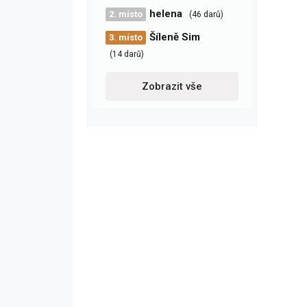
helena
2. místo
(46 darů)
Šíleně Sim
3. místo
(14 darů)
Zobrazit vše