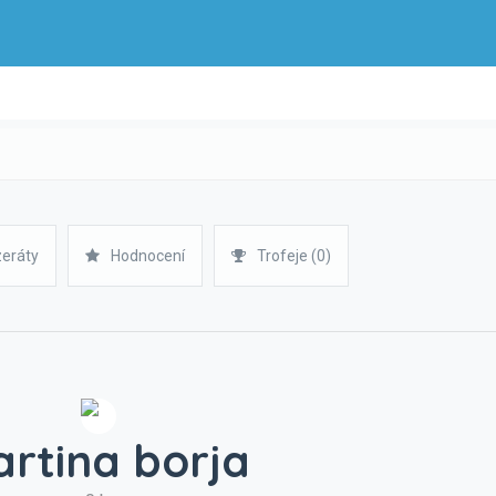
zeráty
Hodnocení
Trofeje (0)
rtina borja