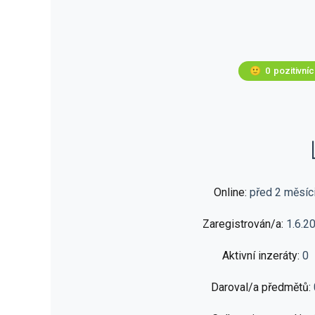
🙂
0
pozitivní
Online:
před 2 měsíc
Zaregistrován/a:
1.6.2
Aktivní inzeráty:
0
Daroval/a předmětů: