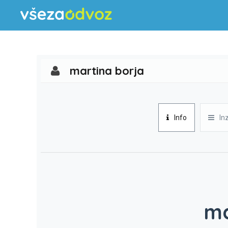
martina borja
Info
In
ma