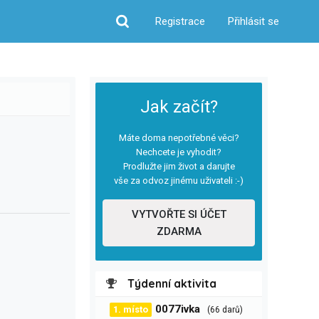
Registrace
Přihlásit se
Hledat
Jak začít?
Máte doma nepotřebné věci?
Nechcete je vyhodit?
Prodlužte jim život a darujte
vše za odvoz jinému uživateli :-)
VYTVOŘTE SI ÚČET
ZDARMA
Týdenní aktivita
0077ivka
1. místo
(66 darů)