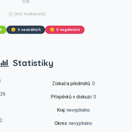
0 b.
(bez hodnocení)
ch
😐
0
neutrálních
🙁
0
negativních
Statistiky
i
Získal/a předmětů:
0
026
Příspěvků v diskuzi:
0
Kraj:
nevyplněno
0
Okres:
nevyplněno