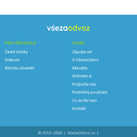
PRO UŽIVATELE
O NÁS
Časté otázky
Zapojte se!
Diskuze
O VšezaOdvoz
Aktivita uživatelů
Aktuality
Stáhněte si
Podpořte nás
Podmínky používání
Co se líbí nám
Kontakt
© 2010–2026
|
VšezaOdvoz.cz
|