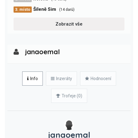
Šíleně Sim
3. místo
(14 darů)
Zobrazit vše
janaoemal
Info
Inzeráty
Hodnocení
Trofeje (0)
janaoemal