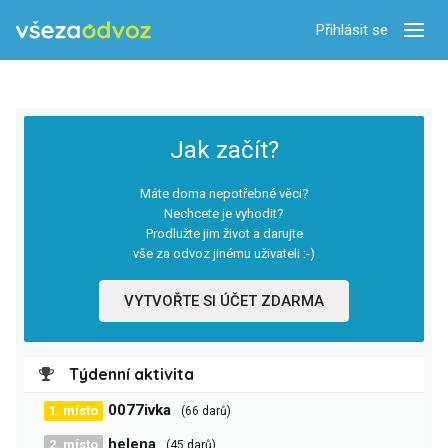
Přihlásit se
Zobra
Jak začít?
Máte doma nepotřebné věci?
Nechcete je vyhodit?
Prodlužte jim život a darujte
vše za odvoz jinému uživateli :-)
VYTVOŘTE SI ÚČET ZDARMA
Týdenní aktivita
0077ivka
1. místo
(66 darů)
helena
2. místo
(45 darů)