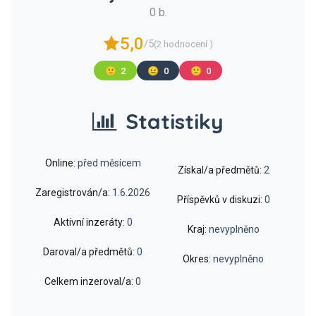
0 b.
5,0
/5
(2 hodnocení )
🙂
2
😐
0
🙁
0
Statistiky
Online:
před měsícem
Získal/a předmětů:
2
Zaregistrován/a:
1.6.2026
Příspěvků v diskuzi:
0
Aktivní inzeráty:
0
Kraj:
nevyplněno
Daroval/a předmětů:
0
Okres:
nevyplněno
Celkem inzeroval/a:
0