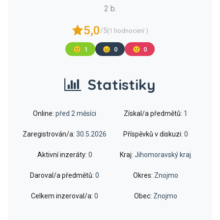
2 b.
5,0
/5
(1 hodnocení )
🙂
1
😐
0
🙁
0
Statistiky
Online:
před 2 měsíci
Získal/a předmětů:
1
Zaregistrován/a:
30.5.2026
Příspěvků v diskuzi:
0
Aktivní inzeráty:
0
Kraj:
Jihomoravský kraj
Daroval/a předmětů:
0
Okres:
Znojmo
Celkem inzeroval/a:
0
Obec:
Znojmo