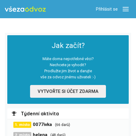
Přihlásit se
Zobra
Jak začít?
Máte doma nepotřebné věci?
Nechcete je vyhodit?
Prodlužte jim život a darujte
vše za odvoz jinému uživateli :-)
VYTVOŘTE SI ÚČET ZDARMA
Týdenní aktivita
0077ivka
1. místo
(66 darů)
helena
2. místo
(48 darů)