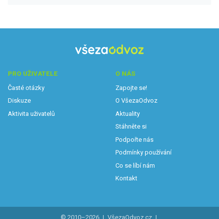
PRO UŽIVATELE
O NÁS
Časté otázky
Zapojte se!
Diskuze
O VšezaOdvoz
Aktivita uživatelů
Aktuality
Stáhněte si
Podpořte nás
Podmínky používání
Co se líbí nám
Kontakt
© 2010–2026
|
VšezaOdvoz.cz
|