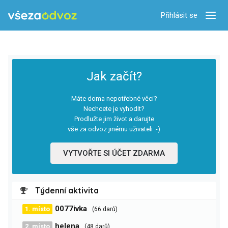
Přihlásit se
Zobra
Jak začít?
Máte doma nepotřebné věci?
Nechcete je vyhodit?
Prodlužte jim život a darujte
vše za odvoz jinému uživateli :-)
VYTVOŘTE SI ÚČET ZDARMA
Týdenní aktivita
0077ivka
1. místo
(66 darů)
helena
2. místo
(48 darů)