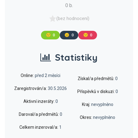
0 b.
(bez hodnocení)
🙂
0
😐
0
🙁
0
Statistiky
Online:
před 2 měsíci
Získal/a předmětů:
0
Zaregistrován/a:
30.5.2026
Příspěvků v diskuzi:
0
Aktivní inzeráty:
0
Kraj:
nevyplněno
Daroval/a předmětů:
0
Okres:
nevyplněno
Celkem inzeroval/a:
1