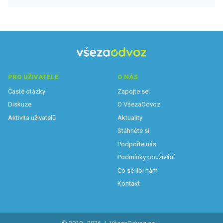
PRO UŽIVATELE
O NÁS
Časté otázky
Zapojte se!
Diskuze
O VšezaOdvoz
Aktivita uživatelů
Aktuality
Stáhněte si
Podpořte nás
Podmínky používání
Co se líbí nám
Kontakt