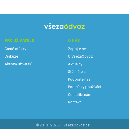
PRO UŽIVATELE
O NÁS
Časté otázky
Zapojte se!
Diskuze
O VšezaOdvoz
Aktivita uživatelů
Aktuality
Stáhněte si
Podpořte nás
Podmínky používání
Co se líbí nám
Kontakt
© 2010–2026
|
VšezaOdvoz.cz
|