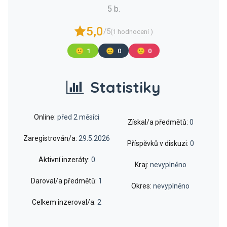
5 b.
5,0
/5
(1 hodnocení )
🙂
1
😐
0
🙁
0
Statistiky
Online:
před 2 měsíci
Získal/a předmětů:
0
Zaregistrován/a:
29.5.2026
Příspěvků v diskuzi:
0
Aktivní inzeráty:
0
Kraj:
nevyplněno
Daroval/a předmětů:
1
Okres:
nevyplněno
Celkem inzeroval/a:
2