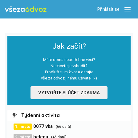
Přihlásit se
Zobra
Jak začít?
Máte doma nepotřebné věci?
Nechcete je vyhodit?
Prodlužte jim život a darujte
vše za odvoz jinému uživateli :-)
VYTVOŘTE SI ÚČET ZDARMA
Týdenní aktivita
0077ivka
1. místo
(66 darů)
helena
2. místo
(46 darů)